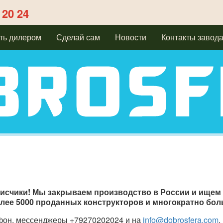
 20 24
ть дилером
Сделай сам
Новости
Контакты завод
исчики! Мы закрываем производство в России и ищем 
Более 5000 проданных конструкторов и многократно бо
ефон, мессенджеры +79270202024 и на
info@dobrosfera.com
.