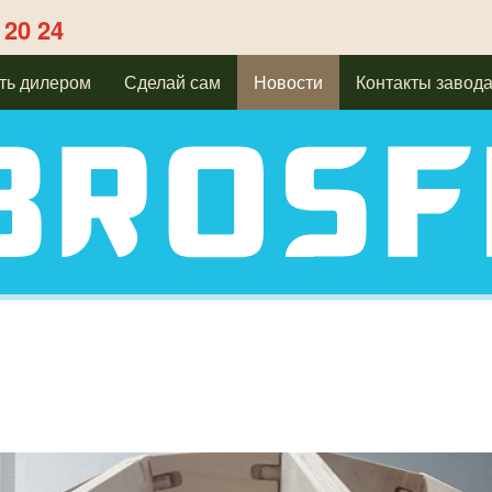
 20 24
ть дилером
Сделай сам
Новости
Контакты завод