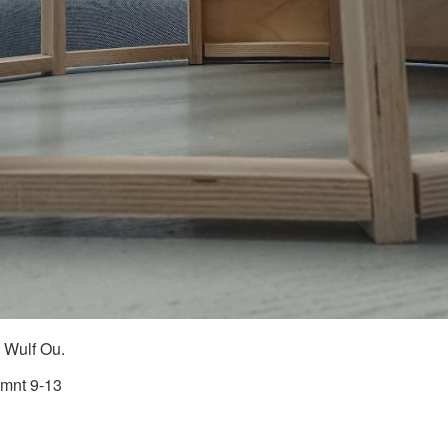
 Wulf Ou.
 mnt 9-13