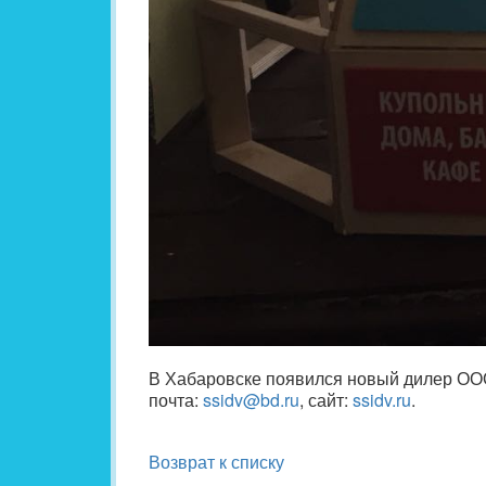
В Хабаровске появился новый дилер ООО «
почта:
ssidv@bd.ru
, сайт:
ssidv.ru
.
Возврат к списку