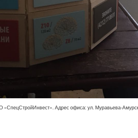
СпецСтройИнвест». Адрес офиса: ул. Муравьева-Амурского, 