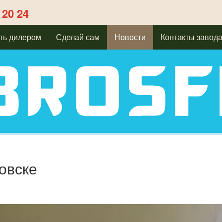
 20 24
ть дилером
Сделай сам
Новости
Контакты завод
овске