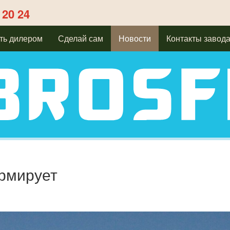
 20 24
ть дилером
Сделай сам
Новости
Контакты завод
рмирует