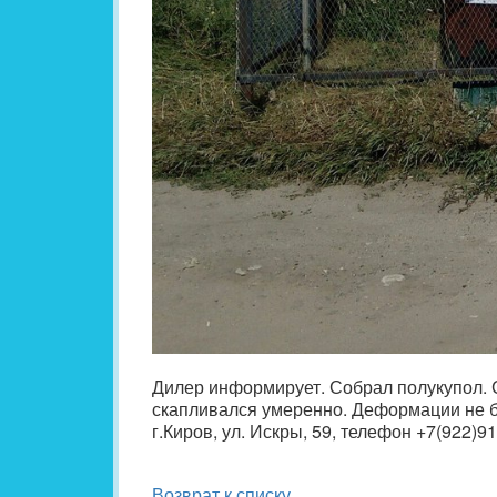
Дилер информирует. Собрал полукупол. 
скапливался умеренно. Деформации не б
г.Киров, ул. Искры, 59, телефон +7(922)
Возврат к списку