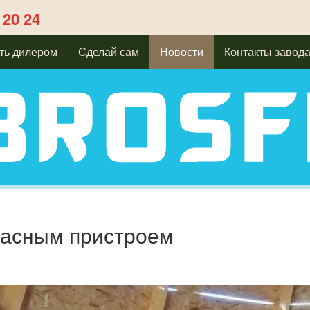
 20 24
ть дилером
Сделай сам
Новости
Контакты завод
касным пристроем