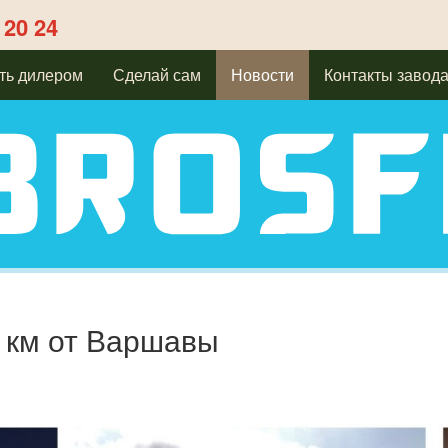
 20 24
ть дилером
Сделай сам
Новости
Контакты завод
 км от Варшавы