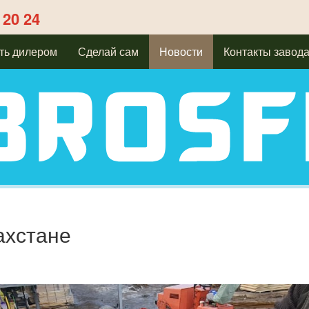
 20 24
ть дилером
Сделай сам
Новости
Контакты завод
ахстане