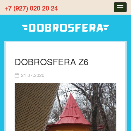
+7 (927) 020 20 24
Togg
navig
DOBROSFERA Z6
21.07.2020