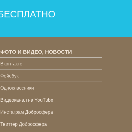
 БЕСПЛАТНО
ФОТО И ВИДЕО, НОВОСТИ
Вконтакте
Фейсбук
Одноклассники
Видеоканал на YouTube
Инстаграм Добросфера
Твиттер Добросфера