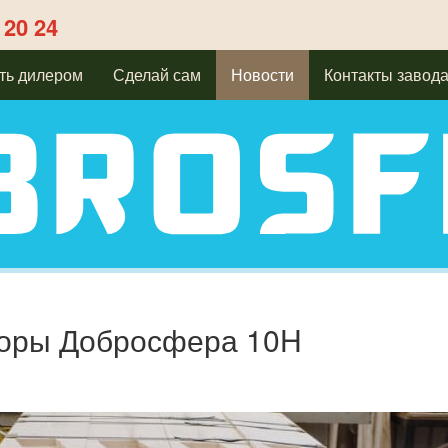
 20 24
ть дилером
Сделай сам
Новости
Контакты завод
торы Добросфера 10H