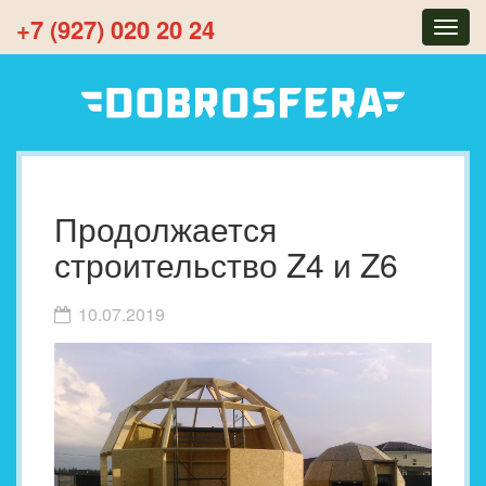
+7 (927) 020 20 24
Togg
navig
Продолжается
строительство Z4 и Z6
10.07.2019