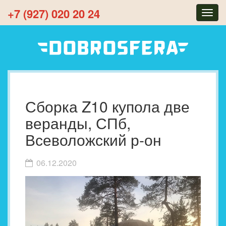
+7 (927) 020 20 24
Togg
navig
Сборка Z10 купола две
веранды, СПб,
Всеволожский р-он
06.12.2020