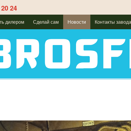
 20 24
ть дилером
Сделай сам
Новости
Контакты завод