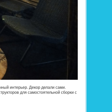
чный интерьер. Декор делали сами.
структоров для самостоятельной сборки с