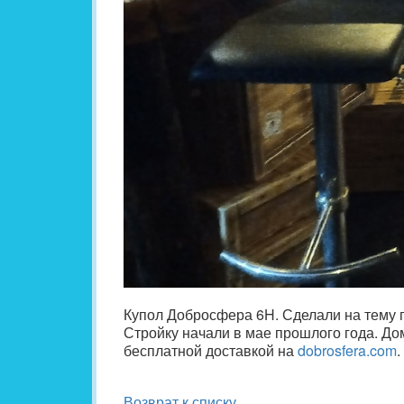
Купол Добросфера 6H. Сделали на тему п
Стройку начали в мае прошлого года. До
бесплатной доставкой на
dobrosfera.com
.
Возврат к списку