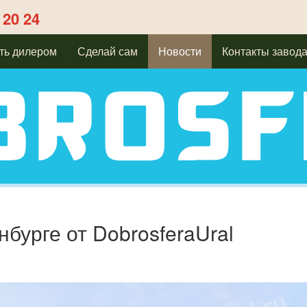
 20 24
ть дилером
Сделай сам
Новости
Контакты завод
нбурге от DobrosferaUral