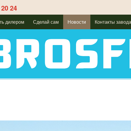
 20 24
ть дилером
Сделай сам
Новости
Контакты завод