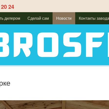
 20 24
ть дилером
Сделай сам
Новости
Контакты завод
рке