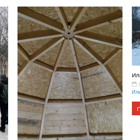
Ил
Ил