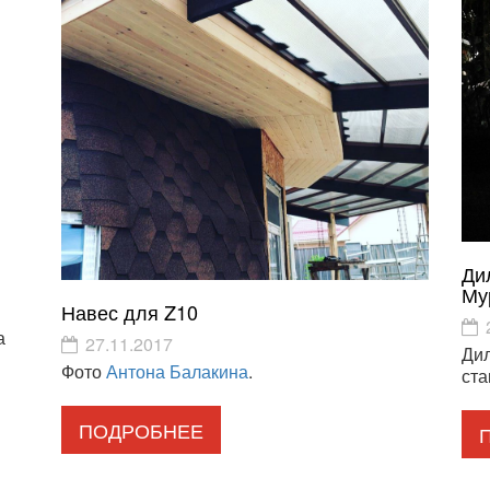
Ди
Му
Навес для Z10
а
27.11.2017
Ди
Фото
Антона Балакина
.
ста
ПОДРОБНЕЕ