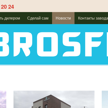
 20 24
ть дилером
Сделай сам
Новости
Контакты завод