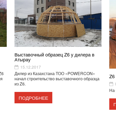
Выставочный образец Z6 у дилера в
Атырау
15.12.2017
Z6
Дилер из Казахстана ТОО «POWERCON»
Z6
ля
начал строительство выставочного образца
из Z6.
На 
ПОДРОБНЕЕ