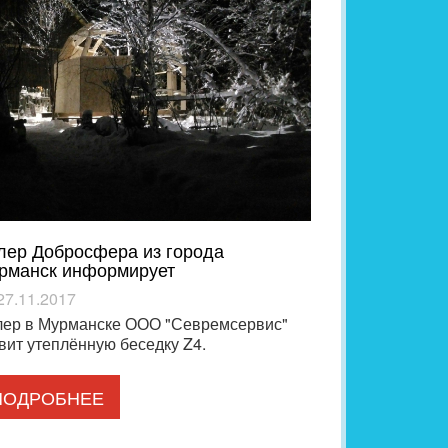
лер Добросфера из города
рманск информирует
27.11.2017
лер в Мурманске ООО "Севремсервис"
вит утеплённую беседку Z4.
ПОДРОБНЕЕ