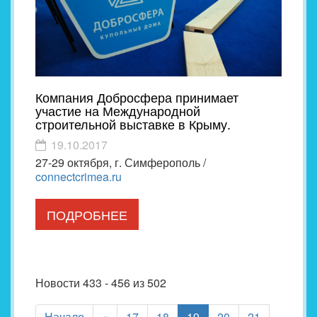
Компания Добросфера принимает
участие на Международной
строительной выставке в Крыму.
19.10.2017
27-29 октября, г. Симферополь /
connectcrimea.ru
ПОДРОБНЕЕ
Новости 433 - 456 из 502
(current)
Начало
«
17
18
19
20
21