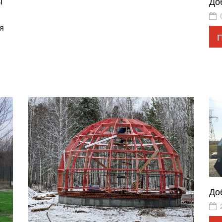
ы
До
я
До